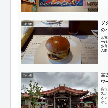
ダ
国内旅行
の
宮古
ーは
多良
の際
宮
国内旅行
ワ
宮古
スポ
きま
かる