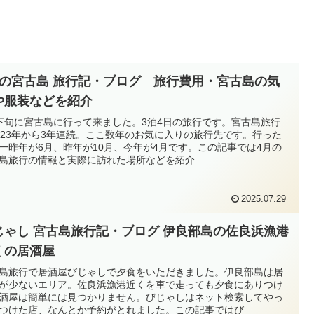
月の宮古島 旅行記・ブログ 旅行費用・宮古島の気
や服装などを紹介
下旬に宮古島に行って来ました。3泊4日の旅行です。宮古島旅行
023年から3年連続。ここ数年のお気に入りの旅行先です。行った
一昨年が6月、昨年が10月、今年が4月です。この記事では4月の
島旅行の情報と実際に訪れた場所などを紹介...
2025.07.29
じゃし 宮古島旅行記・ブログ 伊良部島の佐良浜漁港
くの居酒屋
島旅行で居酒屋びじゃしで夕食をいただきました。伊良部島は居
が少ないエリア。佐良浜漁港近くを車で走っても夕食にありつけ
酒屋は簡単には見つかりません。びじゃしはネット検索してやっ
つけた店、なんとか予約がとれました。この記事ではび...