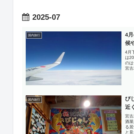
2025-07
4
国内旅行
候
4月
は2
のは
宮古
び
国内旅行
近
宮古
酒屋
る居
と見