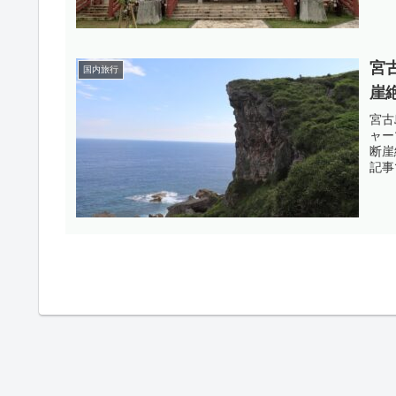
宮
国内旅行
崖
宮古
ャー
断崖
記事