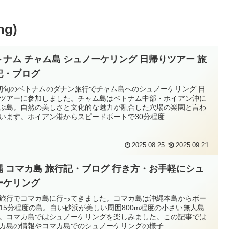
g)
トナム チャム島 シュノーケリング 日帰りツアー 旅
記・ブログ
初旬のベトナムのダナン旅行でチャム島へのシュノーケリング 日
ツアーに参加しました。チャム島はベトナム中部・ホイアン沖に
ぶ島。自然の美しさと文化的な魅力が融合した穴場の楽園と言わ
います。ホイアン港からスピードボートで30分程度...
2025.08.25
2025.09.21
縄 コマカ島 旅行記・ブログ 行き方・お手軽にシュ
ーケリング
旅行でコマカ島に行ってきました。コマカ島は沖縄本島からボー
15分程度の島。白い砂浜が美しい周囲800m程度の小さい無人島
。コマカ島ではシュノーケリングを楽しみました。この記事では
カ島の情報やコマカ島でのシュノーケリングの様子...