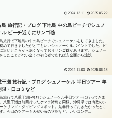
2024.12.11
2025.05.22
古島 旅行記・ブログ 下地島 中の島ビーチでシュノ
ケル ビーチ近くにサンゴ礁
島旅行で下地島の中の島ビーチでシュノーケルをしてきました。
初めて行きましたがとてもいいシュノーケルポイントでした。ビ
に近いところから深くなっておりサンゴ礁があります。シュノー
をしたことがない全くの初心者であれば安全面から遠浅...
2024.11.03
2025.06.18
重干瀬 旅行記・ブログ シュノーケル 半日ツアー 年
制限・口コミなど
島旅行で八重干瀬(やびじ)シュノーケル半日ツアーに行ってきま
。八重干瀬は前回行ったケマラ諸島と同様、沖縄県では有数のシ
ーケリング・ダイビングスポット。是非行っておきたかったとこ
す。今回のツアーも天候や海の状態など、いいコンデ...