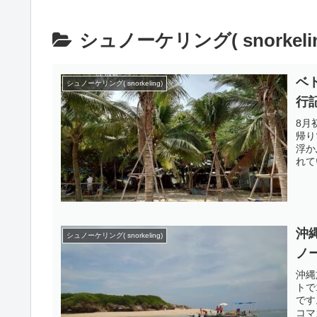
シュノーケリング( snorkelin
ベ
シュノーケリング( snorkeling)
行
8月
帰り
浮か
れて
沖
シュノーケリング( snorkeling)
ノ
沖縄
トで
です
コマ