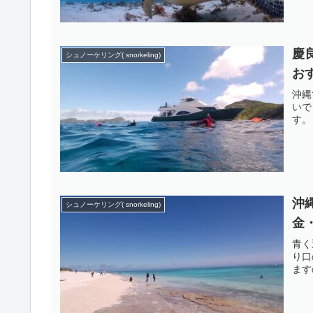
慶
シュノーケリング( snorkeling)
お
沖縄
いで
す。
沖
シュノーケリング( snorkeling)
金
青く
り口
ます