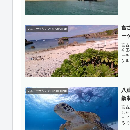
宮
シュノーケリング( snorkeling)
ー
宮古
今回
ーチ
ケル
八
シュノーケリング( snorkeling)
齢
宮古
した
ュノ
ろで