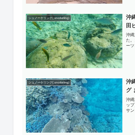
沖
シュノーケリング( snorkeling)
田
沖縄
た。
ーツ
沖
シュノーケリング( snorkeling)
グ
沖縄
ップ
サン