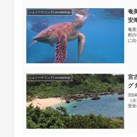
奄
シュノーケリング( snorkeling)
安
奄美
村の
に出
宮
シュノーケリング( snorkeling)
グ
3泊
（ホ
安全