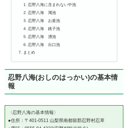
忍野八海に含まれない中池
忍野八海 濁池
忍野八海 お釜池
忍野八海 銚子池
忍野八海 湧池
忍野八海 出口池
まとめ
忍野八海(おしのはっかい)の基本情
報
〈忍野八海の基本情報〉
●住所：〒401-0511 山梨県南都留郡忍野村忍草