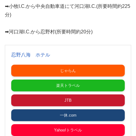
➡小牧I.C.から中央自動車道にて河口湖I.C.(所要時間約225
分)
➡河口湖I.C.から忍野村(所要時間約20分)
忍野八海 ホテル
じゃらん
楽天トラベル
JTB
一休.com
Yahoo!トラベル