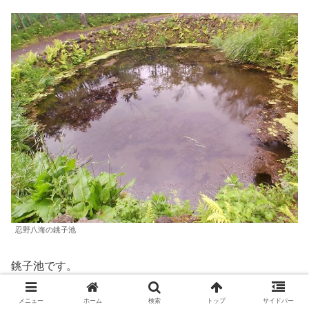
忍野八海の銚子池
銚子池です。
メニュー
ホーム
検索
トップ
サイドバー