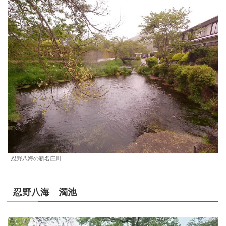
忍野八海の新名庄川
忍野八海 濁池