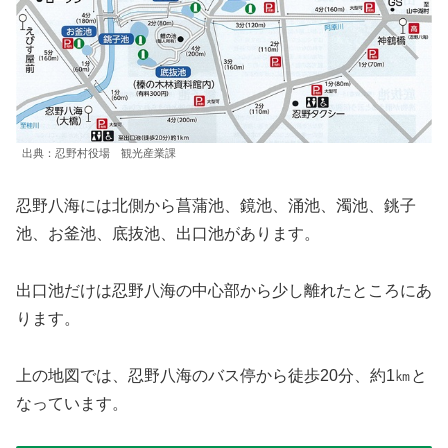
出典：忍野村役場 観光産業課
忍野八海には北側から菖蒲池、鏡池、涌池、濁池、銚子
池、お釜池、底抜池、出口池があります。
出口池だけは忍野八海の中心部から少し離れたところにあ
ります。
上の地図では、忍野八海のバス停から徒歩20分、約1㎞と
なっています。