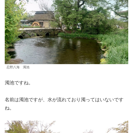
忍野八海 濁池
濁池ですね。
名前は濁池ですが、水が流れており濁ってはいないです
ね。