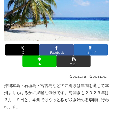
X
Facebook
はてブ
LINE
コピー
2023.03.15
2024.11.02
沖縄本島・石垣島・宮古島などの沖縄県は年間を通じて本
州よりもはるかに温暖な気候です。海開きも２０２３年は
３月１９日と、本州ではやっと桜が咲き始める季節に行わ
れます。