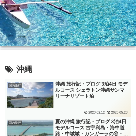
沖縄
沖縄 旅行記・ブログ 3泊4日 モデ
国内旅行
ルコース シェラトン沖縄サンマ
リーナリゾート泊
2023.02.12
2025.05.23
夏の沖縄 旅行記・ブログ 3泊4日
国内旅行
モデルコース 古宇利島・海中道
路・中城城・ガンガーラの谷・万