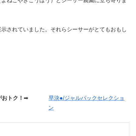
（よねこやきこうぼう）とシーサー農園に立ち寄りま
展示されていました。それらシーサーがとてもおもし
がおトク！
➡
早決●/ジャルパックセレクショ
ン