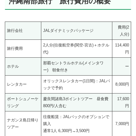
沖縄南部旅行 旅行費用の概要
費用(2
旅行会社
JALダイナミックパッケージ
人分)
2人分(往復航空券(関空-宮古)＋ホテル
114,400
旅行費用
代)
円
那覇セントラルホテル(メインタワ
ホテル
ー
ー) 朝食付き
オリックスレンタカー(1日間)：JALパ
レンタカー
8,000円
ックで予約
ボートシュノーケ
慶良間諸島3ポイントツアー 昼食費
17,600
リング
800円/人含む
円
往復船賃：JALパックのオプションで
ナガンヌ島日帰り
購入
7,000円
ツアー
通常1人 6,300円→3,500円