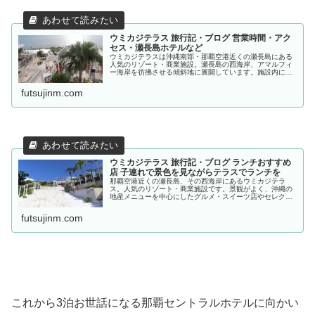
ウミカジテラス 旅行記・ブログ 営業時間・アク
セス・瀬長島ホテルなど
ウミカジテラスは沖縄南部・那覇空港近くの瀬長島にある
人気のリゾート・商業施設。瀬長島の西海岸、アマルフィ
ー海岸を彷彿させる傾斜地に展開しています。施設内には
沖縄の地産メニューを中心にしたグルメ・スイーツ店やセ
レクトショップが多数。瀬長島は周...
futsujinm.com
ウミカジテラス 旅行記・ブログ ランチおすすめ
店 子連れで景色を見ながらテラスでランチを
那覇空港近くの瀬長島、その西海岸にあるウミカジテラ
ス。人気のリゾート・商業施設です。景観がよく、沖縄の
地産メニューを中心にしたグルメ・スイーツ店やセレクト
ショップが多数。テラスで柔らかな海風に吹かれ、景色を
見ながらランチをするのは最高のリゾ...
futsujinm.com
これから3泊お世話になる那覇セントラルホテルに向かい