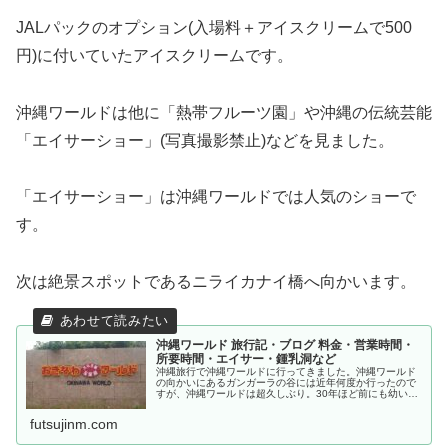
JALパックのオプション(入場料＋アイスクリームで500
円)に付いていたアイスクリームです。
沖縄ワールドは他に「熱帯フルーツ園」や沖縄の伝統芸能
「エイサーショー」(写真撮影禁止)などを見ました。
「エイサーショー」は沖縄ワールドでは人気のショーで
す。
次は絶景スポットであるニライカナイ橋へ向かいます。
沖縄ワールド 旅行記・ブログ 料金・営業時間・
所要時間・エイサー・鍾乳洞など
沖縄旅行で沖縄ワールドに行ってきました。沖縄ワールド
の向かいにあるガンガーラの谷には近年何度か行ったので
すが、沖縄ワールドは超久しぶり。30年ほど前にも幼い子
供達を連れて行ったっことが。沖縄ワールドは沖縄南部で
人気の観光スポットです。この記...
futsujinm.com