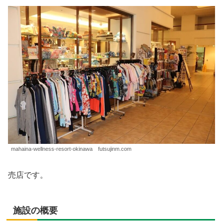
mahaina-wellness-resort-okinawa futsujinm.com
売店です。
施設の概要