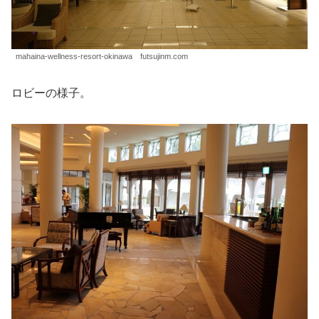
mahaina-wellness-resort-okinawa futsujinm.com
ロビーの様子。