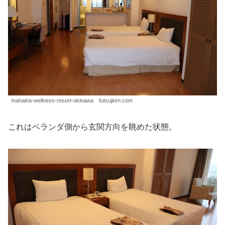
mahaina-wellness-resort-okinawa futsujinm.com
これはベランダ側から玄関方向を眺めた状態。