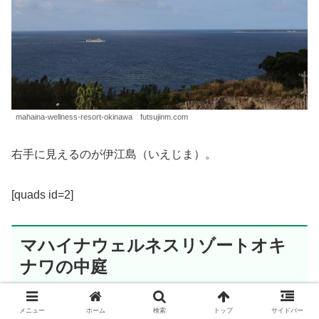
mahaina-wellness-resort-okinawa futsujinm.com
右手に見えるのが伊江島（いえじま）。
[quads id=2]
マハイナウェルネスリゾートオキ
ナワの中庭
メニュー
ホーム
検索
トップ
サイドバー