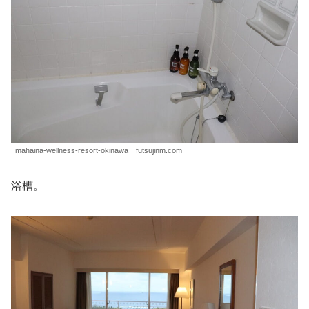
mahaina-wellness-resort-okinawa futsujinm.com
浴槽。